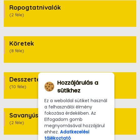
Ropogtatnivalók
(2 féle)
Köretek
(8 féle)
Desszertek
Hozzájárulás a
(10 féle)
sütikhez
Ez a weboldal sütiket használ
a felhasználói élmény
fokozása érdekében. Az
Savanyúságok
Elfogadom gomb
(2 féle)
megnyomásával hozzájárul
ehhez.
Adatkezelési
tájékoztató