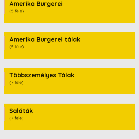
Laktóz
Amerika Burgerei
(5 féle)
Diófélék
Zeller
Amerika Burgerei tálak
Mustár
(5 féle)
Szezámmag
Kén-dioxid
Többszemélyes Tálak
(7 féle)
Csillagfürt
Puhatestűek
Saláták
Cukorszármazék
(7 féle)
Csípős