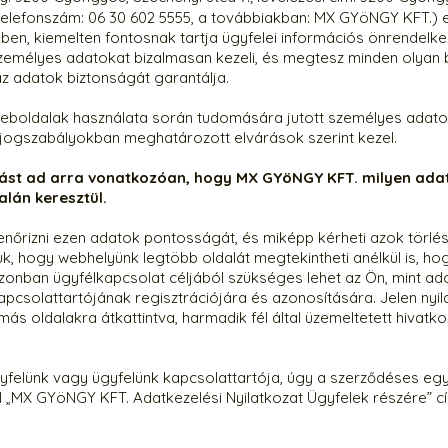
 telefonszám: 06 30 602 5555, a továbbiakban: MX GYöNGY KFT.) el
n, kiemelten fontosnak tartja ügyfelei információs önrendelkez
emélyes adatokat bizalmasan kezeli, és megtesz minden olyan bi
az adatok biztonságát garantálja.
boldalak használata során tudomására jutott személyes adatot 
 jogszabályokban meghatározott elvárások szerint kezel.
tást ad arra vonatkozóan, hogy MX GYöNGY KFT. milyen adato
alán keresztül.
lenőrizni ezen adatok pontosságát, és miképp kérheti azok törl
juk, hogy webhelyünk legtöbb oldalát megtekintheti anélkül is, h
onban ügyfélkapcsolat céljából szükséges lehet az Ön, mint ado
apcsolattartójának regisztrációjára és azonosítására. Jelen ny
ás oldalakra átkattintva, harmadik fél által üzemeltetett hivatk
felünk vagy ügyfelünk kapcsolattartója, úgy a szerződéses e
 „MX GYöNGY KFT. Adatkezelési Nyilatkozat Ügyfelek részére” cí