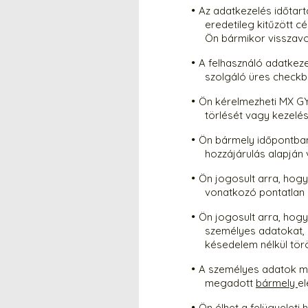
Az adatkezelés időtart
eredetileg kitűzött c
Ön bármikor visszavon
A felhasználó adatkeze
szolgáló üres checkb
Ön kérelmezheti MX GY
törlését vagy kezelés
Ön bármely időpontban 
hozzájárulás alapján
Ön jogosult arra, hogy
vonatkozó pontatlan
Ön jogosult arra, hog
személyes adatokat, 
késedelem nélkül tör
A személyes adatok mó
megadott
bármely
el
Ön élhet a felügyeleti