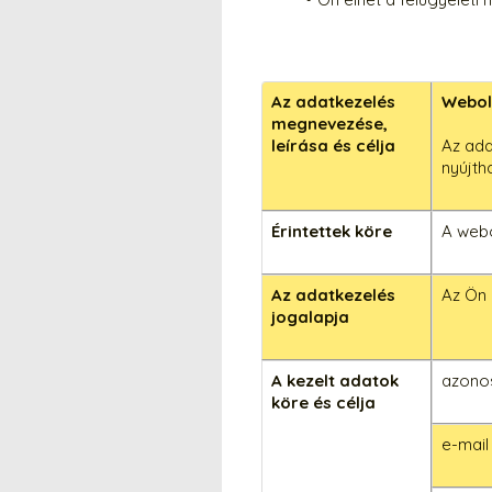
Az adatkezelés
Webol
megnevezése,
leírása és célja
Az ada
nyújth
Érintettek köre
A webo
Az adatkezelés
Az Ön 
jogalapja
A kezelt adatok
azono
köre és célja
e-mail