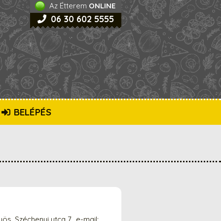
Az Étterem
ONLINE
06 30 602 5555
BELÉPÉS
s, Széchenyi utca 7., e-mail: