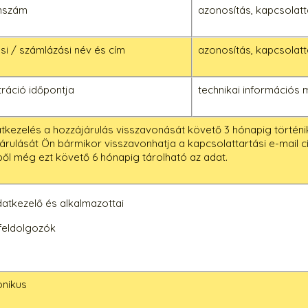
onszám
azonosítás, kapcsolatt
tási / számlázási név és cím
azonosítás, kapcsolatt
tráció időpontja
technikai információs 
tkezelés a hozzájárulás visszavonását követő 3 hónapig történi
árulását Ön bármikor visszavonhatja a kapcsolattartási e-mail c
ől még ezt követő 6 hónapig tárolható az adat.
datkezelő és alkalmazottai
feldolgozók
onikus