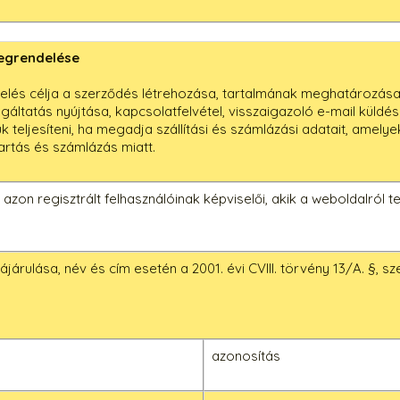
egrendelése
elés célja a szerződés létrehozása, tartalmának meghatározása,
lgáltatás nyújtása, kapcsolatfelvétel, visszaigazoló e-mail küld
k teljesíteni, ha megadja szállítási és számlázási adatait, amely
artás és számlázás miatt.
 azon regisztrált felhasználóinak képviselői, akik a weboldalról
járulása, név és cím esetén a 2001. évi CVIII. törvény 13/A. §, sz
azonosítás