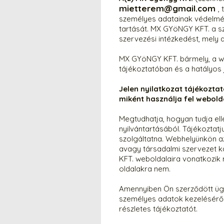
mietterem@gmail.com
,
személyes adatainak védelmébe
tartását. MX GYöNGY KFT. a sz
szervezési intézkedést, mely 
MX GYöNGY KFT. bármely, a we
tájékoztatóban és a hatályos
Jelen nyilatkozat tájékozta
miként használja fel webold
Megtudhatja, hogyan tudja el
nyilvántartásából. Tájékoztat
szolgáltatna. Webhelyünkön az
avagy társadalmi szervezet k
KFT. weboldalaira vonatkozik m
oldalakra nem.
Amennyiben Ön szerződött ügy
személyes adatok kezeléséről
részletes tájékoztatót.