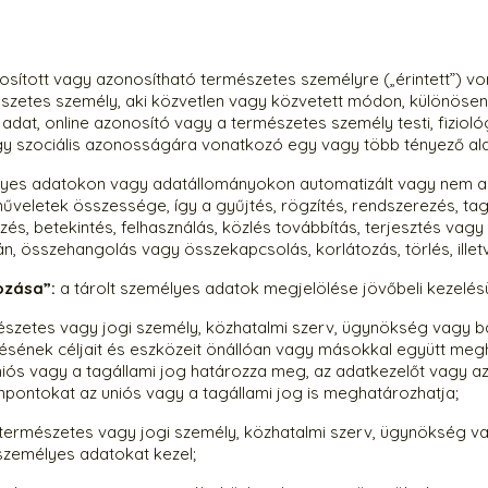
osított vagy azonosítható természetes személyre („érintett”) v
szetes személy, aki közvetlen vagy közvetett módon, különösen 
at, online azonosító vagy a természetes személy testi, fiziológia
agy szociális azonosságára vonatkozó egy vagy több tényező al
yes adatokon vagy adatállományokon automatizált vagy nem a
veletek összessége, így a gyűjtés, rögzítés, rendszerezés, tago
zés, betekintés, felhasználás, közlés továbbítás, terjesztés va
ján, összehangolás vagy összekapcsolás, korlátozás, törlés, ill
ozása”:
a tárolt személyes adatok megjelölése jövőbeli kezelésü
észetes vagy jogi személy, közhatalmi szerv, ügynökség vagy b
sének céljait és eszközeit önállóan vagy másokkal együtt meg
uniós vagy a tagállami jog határozza meg, az adatkezelőt vagy az
ontokat az uniós vagy a tagállami jog is meghatározhatja;
 természetes vagy jogi személy, közhatalmi szerv, ügynökség v
személyes adatokat kezel;