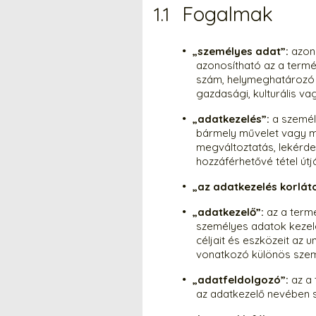
Fogalmak
„személyes adat”:
azon
azonosítható az a termé
szám, helymeghatározó ad
gazdasági, kulturális v
„adatkezelés”:
a személ
bármely művelet vagy mű
megváltoztatás, lekérde
hozzáférhetővé tétel út
„az adatkezelés korlát
„adatkezelő”:
az a term
személyes adatok kezelé
céljait és eszközeit az 
vonatkozó különös szemp
„adatfeldolgozó”:
az a
az adatkezelő nevében 