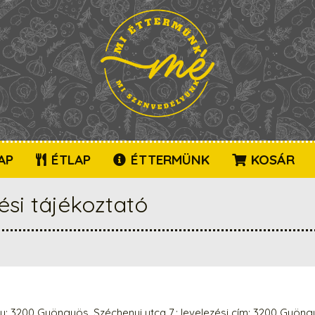
AP
ÉTLAP
ÉTTERMÜNK
KOSÁR
ési tájékoztató
y: 3200 Gyöngyös, Széchenyi utca 7.; levelezési cím: 3200 Gyöngyö