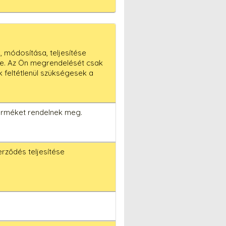
 módosítása, teljesítése
ése. Az Ön megrendelését csak
ek feltétlenül szükségesek a
 terméket rendelnek meg.
erződés teljesítése