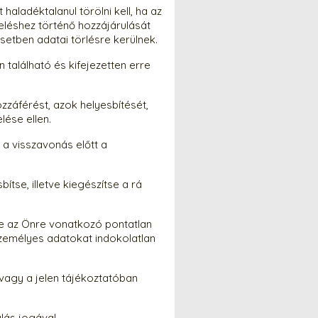
aladéktalanul törölni kell, ha az
eléshez történő hozzájárulását
setben adatai törlésre kerülnek.
 található és kifejezetten erre
záférést, azok helyesbítését,
lése ellen.
 a visszavonás előtt a
tse, illetve kiegészítse a rá
je az Önre vonatkozó pontatlan
zemélyes adatokat indokolatlan
agy a jelen tájékoztatóban
lás jogával.