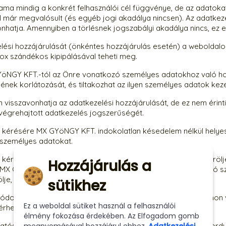
ama mindig a konkrét felhasználói cél függvénye, de az adatokat h
él már megvalósult (és egyéb jogi akadálya nincsen). Az adatkez
hatja. Amennyiben a törlésnek jogszabályi akadálya nincs, ez e
lési hozzájárulását (önkéntes hozzájárulás esetén) a weboldalon
ox szándékos kipipálásával teheti meg.
öNGY KFT.-tól az Önre vonatkozó személyes adatokhoz való hoz
ének korlátozását, és tiltakozhat az ilyen személyes adatok keze
visszavonhatja az adatkezelési hozzájárulását, de ez nem érinti
 végrehajtott adatkezelés jogszerűségét.
 kérésére MX GYöNGY KFT. indokolatlan késedelem nélkül helyesbí
 személyes adatokat.
y kérésére MX GYöNGY KFT. indokolatlan késedelem nélkül töröl
Hozzájárulás a
MX GYöNGY KFT. pedig köteles arra, hogy az Önre vonatkozó s
ölje, amennyiben az adatkezelésnek nincs más jogalapja.
sütikhez
dosítása vagy törlése kezdeményezhető e-mailben, telefonon v
Ez a weboldal sütiket használ a felhasználói
érhetőségi lehetőségen.
élmény fokozása érdekében. Az Elfogadom gomb
 hatósághoz címzett panasz benyújtásának és a bírósághoz fordu