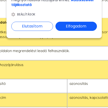
megnyomásával hozzájárul ehhez.
Adatkezelési
tájékoztató
BEÁLLÍTÁSOK
dalon történő automatikus regisztráció
Elutasítom
Elfogadom
tkezelés célja, hogy az adatkezelő a weboldal működtetése sor
asson és kapcsolatba lépjen/léphessen Önnel.
ldalon megrendelést leadó felhasználók.
hozzájárulása.
sító
azonosítás
 cím
azonosítás, kapcsolatt