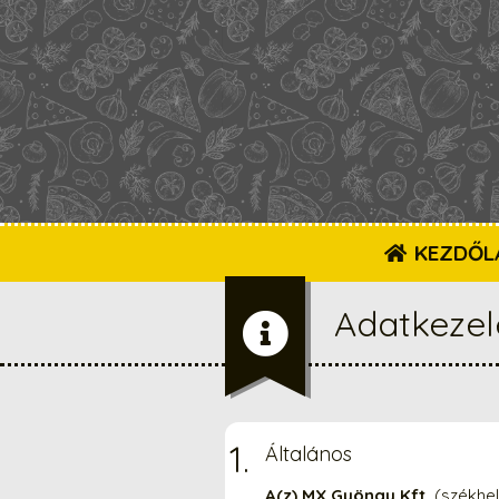
KEZDŐL
Adatkezel
Általános
A(z) MX Gyöngy Kft.
(székhel