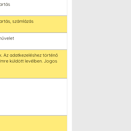
artás
artás, számlázás
művelet
k. Az adatkezeléshez történő
ímre küldött levélben. Jogos