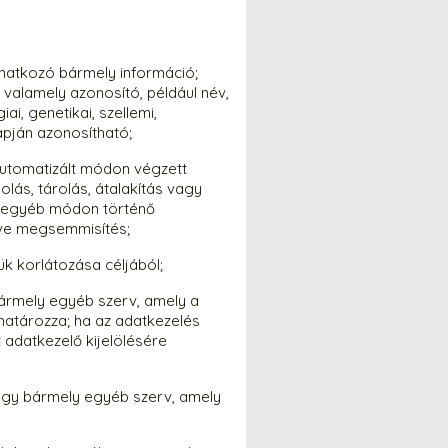
onatkozó bármely információ;
valamely azonosító, például név,
i, genetikai, szellemi,
apján azonosítható;
utomatizált módon végzett
lás, tárolás, átalakítás vagy
gy egyéb módon történő
etve megsemmisítés;
k korlátozása céljából;
ármely egyéb szerv, amely a
határozza; ha az adatkezelés
 adatkezelő kijelölésére
agy bármely egyéb szerv, amely