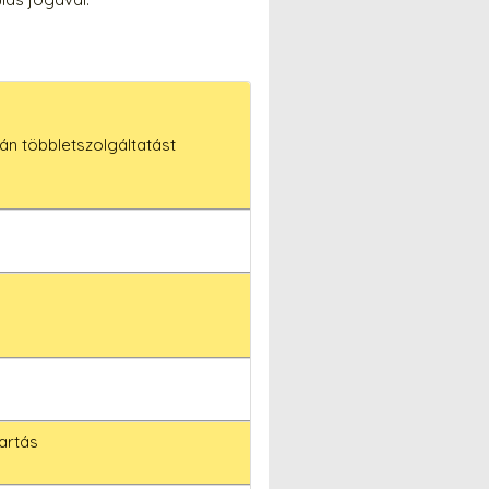
án többletszolgáltatást
artás