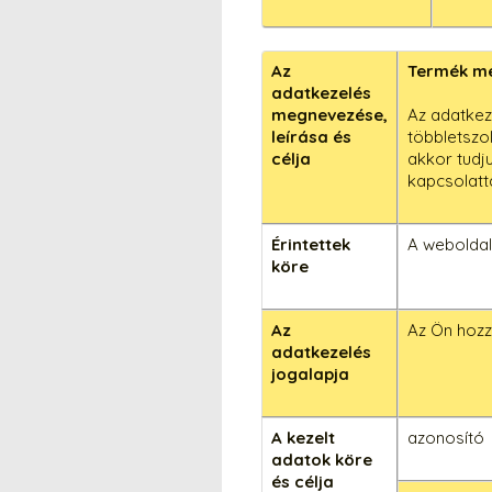
Az
Termék m
adatkezelés
megnevezése,
Az adatkez
leírása és
többletszo
célja
akkor tudju
kapcsolatt
Érintettek
A weboldal
köre
Az
Az Ön hozzá
adatkezelés
jogalapja
A kezelt
azonosító
adatok köre
és célja