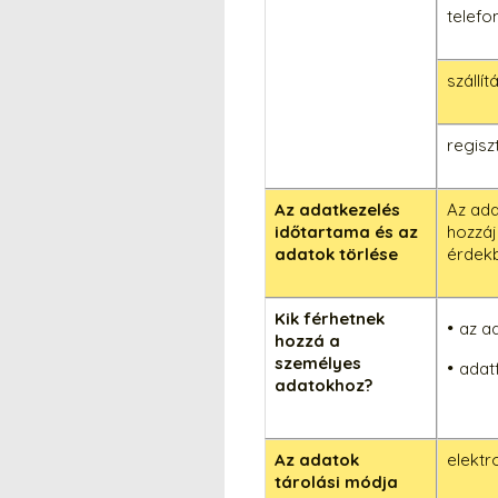
telef
szállí
regisz
Az adatkezelés
Az ada
időtartama és az
hozzáj
adatok törlése
érdekb
Kik férhetnek
az a
hozzá a
személyes
adat
adatokhoz?
Az adatok
elektr
tárolási módja