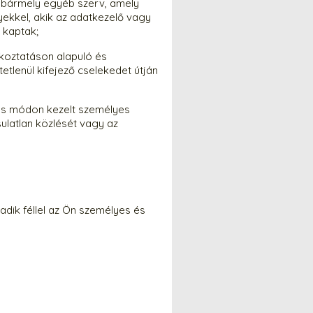
 bármely egyéb szerv, amely
yekkel, akik az adatkezelő vagy
 kaptak;
ékoztatáson alapuló és
tetlenül kifejező cselekedet útján
más módon kezelt személyes
ulatlan közlését vagy az
adik féllel az Ön személyes és