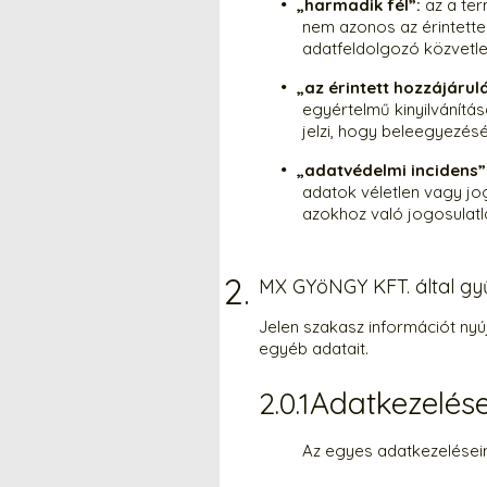
„harmadik fél”:
az a te
nem azonos az érintette
adatfeldolgozó közvetle
„az érintett hozzájárul
egyértelmű kinyilvánítás
jelzi, hogy beleegyezés
„adatvédelmi incidens”
adatok véletlen vagy jo
azokhoz való jogosulatl
MX GYöNGY KFT. által gyű
Jelen szakasz információt nyú
egyéb adatait.
Adatkezelése
Az egyes adatkezeléseink