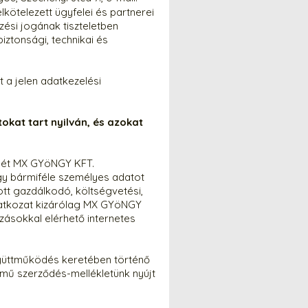
kötelezett ügyfelei és partnerei
ési jogának tiszteletben
ztonsági, technikai és
a jelen adatkezelési
kat tart nyilván, és azokat
ését MX GYöNGY KFT.
ogy bármiféle személyes adatot
tt gazdálkodó, költségvetési,
ilatkozat kizárólag MX GYöNGY
ozásokkal elérhető internetes
gyüttműködés keretében történő
mű szerződés-mellékletünk nyújt