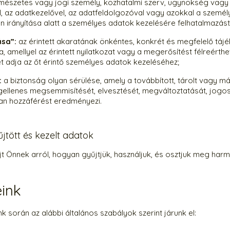
rmészetes vagy jogi személy, közhatalmi szerv, ügynökség vagy
l, az adatkezelővel, az adatfeldolgozóval vagy azokkal a személ
n irányítása alatt a személyes adatok kezelésére felhatalmazást
ása”:
az érintett akaratának önkéntes, konkrét és megfelelő táj
a, amellyel az érintett nyilatkozat vagy a megerősítést félreérthe
ét adja az őt érintő személyes adatok kezeléséhez;
:
a biztonság olyan sérülése, amely a továbbított, tárolt vagy 
gellenes megsemmisítését, elvesztését, megváltoztatását, jogos
an hozzáférést eredményezi.
jtött és kezelt adatok
jt Önnek arról, hogyan gyűjtjük, használjuk, és osztjuk meg harm
ink
 során az alábbi általános szabályok szerint járunk el: