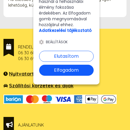
használ a felhasználói
lehetőség, küldd tovább neki! 
élmény fokozása
érdekében. Az Elfogadom
gomb megnyomásával
hozzájárul ehhez.
Adatkezelési tájékoztató
BEÁLLÍTÁSOK
RENDELÉSFELVÉTEL
06 30 602 5555
Elutasítom
06 30 690 8888
Elfogadom
Nyitvatartás
Szállítási körzetek és díjak
AJÁNLATUNK