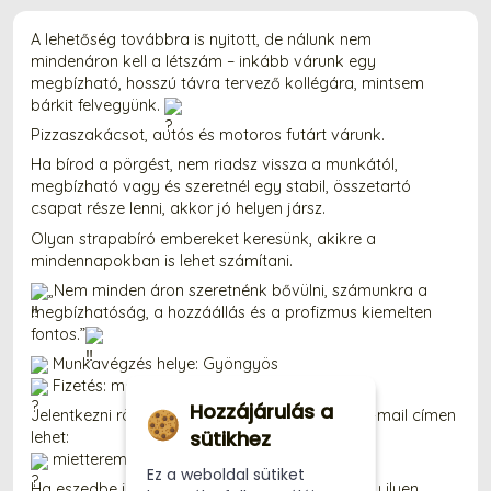
A lehetőség továbbra is nyitott, de nálunk nem 
mindenáron kell a létszám – inkább várunk egy 
megbízható, hosszú távra tervező kollégára, mintsem 
bárkit felvegyünk. 
Pizzaszakácsot, autós és motoros futárt várunk.
Ha bírod a pörgést, nem riadsz vissza a munkától, 
megbízható vagy és szeretnél egy stabil, összetartó 
csapat része lenni, akkor jó helyen jársz.
Olyan strapabíró embereket keresünk, akikre a 
mindennapokban is lehet számítani.
„Nem minden áron szeretnénk bővülni, számunkra a 
megbízhatóság, a hozzáállás és a profizmus kiemelten 
fontos.”
 Munkavégzés helye: Gyöngyös
 Fizetés: megegyezés szerint
Hozzájárulás a
Jelentkezni rövid bemutatkozással az alábbi e-mail címen 
sütikhez
lehet:
 mietterem@gmail.com
Ez a weboldal sütiket
Ha eszedbe jut valaki, akinek pont jól jönne egy ilyen 