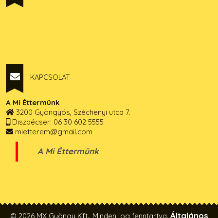
KAPCSOLAT
A Mi Éttermünk
3200 Gyöngyös, Széchenyi utca 7.
Diszpécser: 06 30 602 5555
mietterem@gmail.com
A Mi Éttermünk
Általános
© 2026 MX Gyöngy Kft.. Minden jog fenntartva.