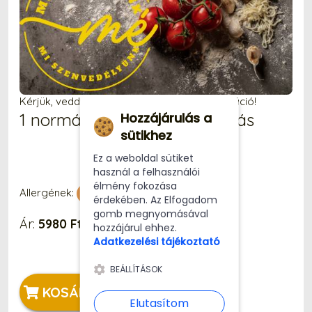
Kérjük, vedd figyelembe, hogy a fotó illusztráció!
Hozzájárulás a
1 normál Páros Sonkás-Sonkás
sütikhez
Ez a weboldal sütiket
használ a felhasználói
élmény fokozása
Allergének:
érdekében. Az Elfogadom
gomb megnyomásával
Ár:
5980 Ft
hozzájárul ehhez.
Adatkezelési tájékoztató
BEÁLLÍTÁSOK
KOSÁRBA
Elutasítom