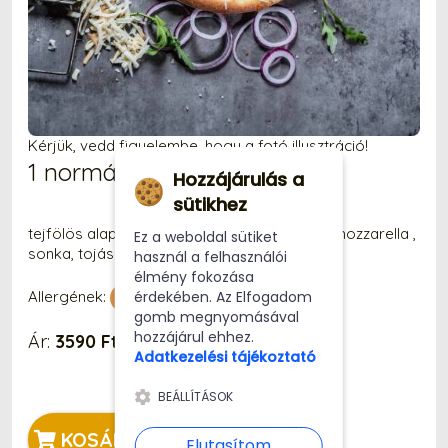
Kérjük, vedd figyelembe, hogy a fotó illusztráció!
1 normál Söri-kori Pizza
Hozzájárulás a
sütikhez
tejfölös alap, csemege uborka, füstölt sajt, mozzarella ,
Ez a weboldal sütiket
sonka, tojás
használ a felhasználói
élmény fokozása
érdekében. Az Elfogadom
Allergének:
gomb megnyomásával
hozzájárul ehhez.
Ár:
3590 Ft
Adatkezelési tájékoztató
BEÁLLÍTÁSOK
KOSÁRBA
Elutasítom