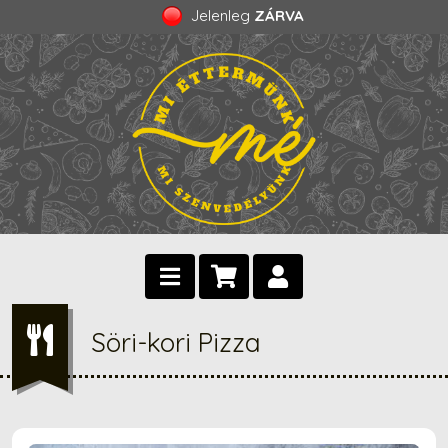
Jelenleg
ZÁRVA
Söri-kori Pizza