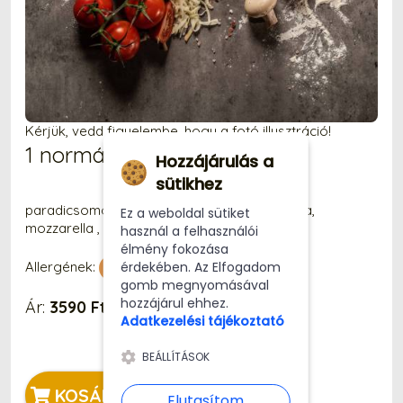
Kérjük, vedd figyelembe, hogy a fotó illusztráció!
1 normál Ördög Pizza
Hozzájárulás a
sütikhez
paradicsomos alap, gomba, jalapeno paprika,
Ez a weboldal sütiket
mozzarella , szalámi, vöröshagyma
használ a felhasználói
élmény fokozása
érdekében. Az Elfogadom
Allergének:
gomb megnyomásával
hozzájárul ehhez.
Ár:
3590 Ft
Adatkezelési tájékoztató
BEÁLLÍTÁSOK
KOSÁRBA
Elutasítom