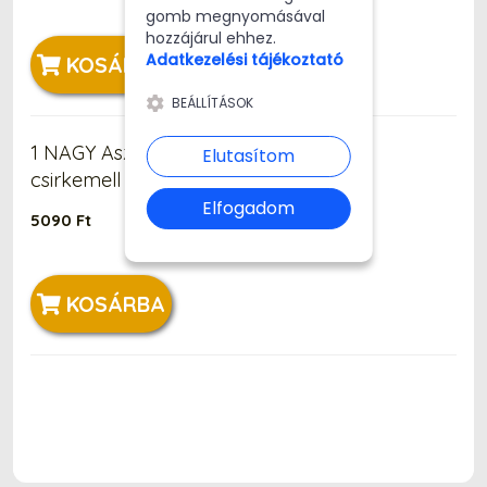
gomb megnyomásával
hozzájárul ehhez.
Adatkezelési tájékoztató
KOSÁRBA
BEÁLLÍTÁSOK
1 NAGY Aszalt szilvával töltött,rántott
Elutasítom
csirkemell
Elfogadom
5090 Ft
KOSÁRBA