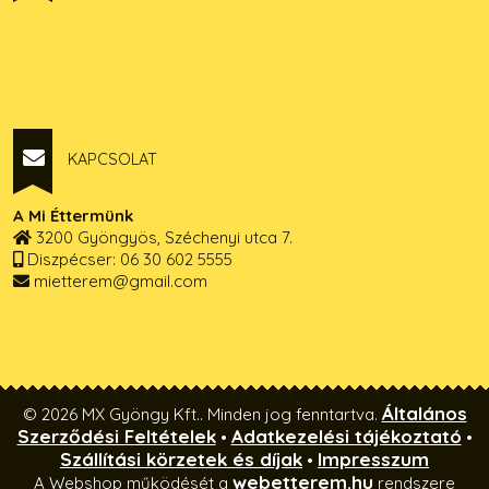
KAPCSOLAT
A Mi Éttermünk
3200 Gyöngyös, Széchenyi utca 7.
Diszpécser: 06 30 602 5555
mietterem@gmail.com
Általános
© 2026 MX Gyöngy Kft.. Minden jog fenntartva.
Szerződési Feltételek
Adatkezelési tájékoztató
•
•
Szállítási körzetek és díjak
Impresszum
•
webetterem.hu
A Webshop működését a
rendszere