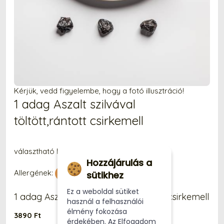
Kérjük, vedd figyelembe, hogy a fotó illusztráció!
1 adag Aszalt szilvával
töltött,rántott csirkemell
választható köret
Hozzájárulás a
Allergének:
sütikhez
Ez a weboldal sütiket
1 adag Aszalt szilvával töltött,rántott csirkemell
használ a felhasználói
élmény fokozása
3890 Ft
érdekében. Az Elfogadom