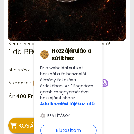
Kérjük, vedd figyelembe, hogy a fotó illusztráció!
Hozzájárulás a
1 db BBQ szósz
sütikhez
Ez a weboldal sütiket
bbq szósz
használ a felhasználói
élmény fokozása
Allergének:
érdekében. Az Elfogadom
gomb megnyomásával
Ár:
400 Ft
hozzájárul ehhez.
Adatkezelési tájékoztató
BEÁLLÍTÁSOK
KOSÁRBA
Elutasítom