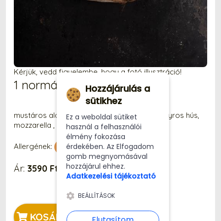
Kérjük, vedd figyelembe, hogy a fotó illusztráció!
1 normál Rádió Groove Pizza
Hozzájárulás a
sütikhez
mustáros alap, tejfölös alap, cheddar sajt , gyros hús,
Ez a weboldal sütiket
mozzarella , tojás
használ a felhasználói
élmény fokozása
érdekében. Az Elfogadom
Allergének:
gomb megnyomásával
hozzájárul ehhez.
Ár:
3590 Ft
Adatkezelési tájékoztató
BEÁLLÍTÁSOK
KOSÁRBA
Elutasítom