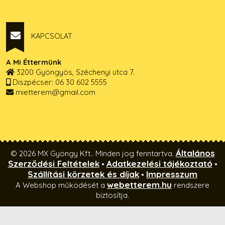
KAPCSOLAT
A Mi Éttermünk
3200 Gyöngyös, Széchenyi utca 7.
Diszpécser: 06 30 602 5555
mietterem@gmail.com
Általános
© 2026 MX Gyöngy Kft.. Minden jog fenntartva.
Szerződési Feltételek
Adatkezelési tájékoztató
•
•
Szállítási körzetek és díjak
Impresszum
•
webetterem.hu
A Webshop működését a
rendszere
biztosítja.