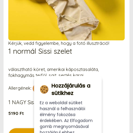
Kérjük, vedd figyelembe, hogy a fotó illusztráció!
1 normál Sissi szelet
választható köret, amerikai káposztasaláta,
fokhagymás tejföl, sajt, sertés karaj
Hozzájárulás a
Allergének:
sütikhez
1 NAGY Sissi szelet
Ez a weboldal sütiket
használ a felhasználói
5190 Ft
élmény fokozása
érdekében. Az Elfogadom
gomb megnyomásával
hozzájárul ehhez.