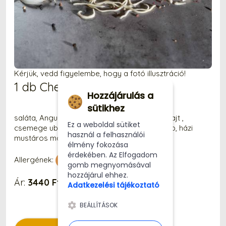
Kérjük, vedd figyelembe, hogy a fotó illusztráció!
1 db Cheese burger
Hozzájárulás a
sütikhez
saláta, Angus marha húspogácsa, cheddar sajt ,
Ez a weboldal sütiket
csemege uborka, hamburger zsemle, ketchup, házi
használ a felhasználói
mustáros mártás, vöröshagyma
élmény fokozása
érdekében. Az Elfogadom
Allergének:
gomb megnyomásával
hozzájárul ehhez.
Ár:
3440 Ft
Adatkezelési tájékoztató
BEÁLLÍTÁSOK